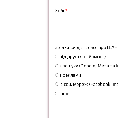
Хобі
*
Звідки ви дізналися про ША
від друга (знайомого)
з пошуку (Google, Meta та і
з реклами
із соц. мереж (Facebook, I
інше