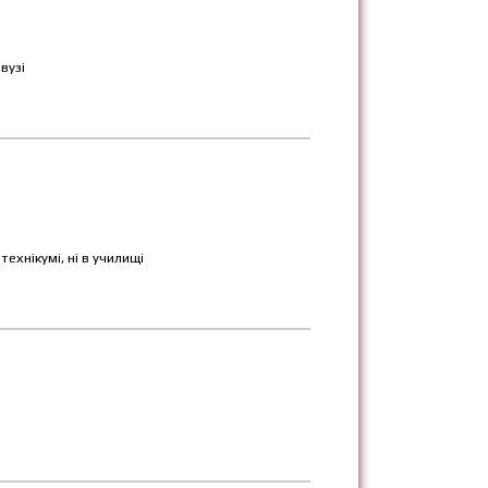
вузі
технікумі, ні в училищі