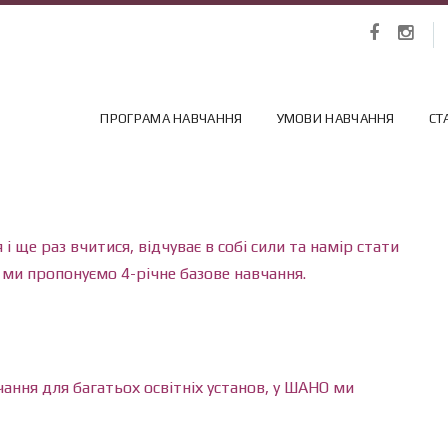
ПРОГРАМА НАВЧАННЯ
УМОВИ НАВЧАННЯ
СТ
і ще раз вчитися, відчуває в собі сили та намір стати
, ми пропонуємо 4-річне базове навчання.
ання для багатьох освітніх установ, у ШАНО ми